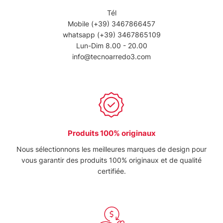
nostri partner che si occupano di analisi dei dati web,
Tél
pubblicità e social media, i quali potrebbero combinarle
Mobile
(+39) 3467866457
con altre informazioni che ha fornito loro o che hanno
whatsapp
(+39) 3467865109
raccolto dal suo utilizzo dei loro servizi.
Lun-Dim 8.00 - 20.00
info@tecnoarredo3.com
Produits 100% originaux
Nous sélectionnons les meilleures marques de design pour
vous garantir des produits 100% originaux et de qualité
certifiée.