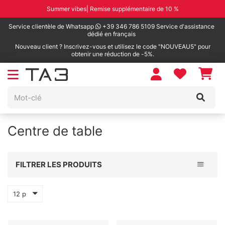
Summer vibes| Remise supplémentaire de 10 %
Service clientèle de Whatsapp
+39 346 786 5109 Service d'assistance
dédié en français
Nouveau client ? Inscrivez-vous et utilisez le code "NOUVEAU5" pour
obtenir une réduction de -5%.
Centre de table
Toggle 
FILTRER LES PRODUITS
12 p