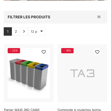
Toggle 
FILTRER LES PRODUITS
1
2
12 p
- 25%
- 18%
Panier MAXI 360 CAIMI
Commode à roulettes Isotta