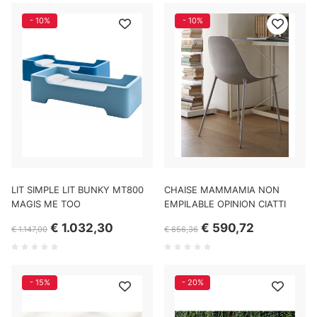
- 10%
- 10%
LIT SIMPLE LIT BUNKY MT800
CHAISE MAMMAMIA NON
MAGIS ME TOO
EMPILABLE OPINION CIATTI
€ 1.032,30
€ 590,72
€ 1.147,00
€ 656,36
- 15%
- 20%