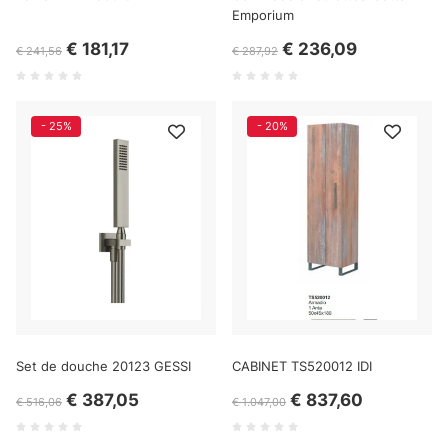
Emporium
€ 181,17
€ 236,09
€ 241,56
€ 287,92
- 25%
- 20%
Set de douche 20123 GESSI
CABINET TS520012 IDI
€ 387,05
€ 837,60
€ 516,06
€ 1.047,00