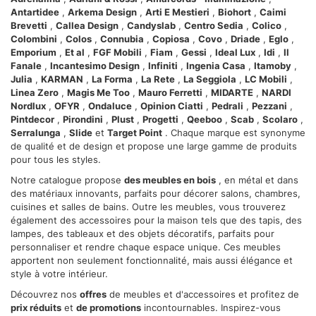
Approfondisci come vengono elaborati i tuoi dati personali
Antartidee
,
Arkema Design
,
Arti E Mestieri
,
Biohort
,
Caimi
e imposta le tue preferenze nella
sezione dettagli
. Puoi
Brevetti
,
Callea Design
,
Candyslab
,
Centro Sedia
,
Colico
,
modificare o ritirare il tuo consenso in qualsiasi momento
Colombini
,
Colos
,
Connubia
,
Copiosa
,
Covo
,
Driade
,
Eglo
,
dalla Dichiarazione sui cookie.
Emporium
,
Et al
,
FGF Mobili
,
Fiam
,
Gessi
,
Ideal Lux
,
Idi
,
Il
Fanale
,
Incantesimo Design
,
Infiniti
,
Ingenia Casa
,
Itamoby
,
Julia
,
KARMAN
,
La Forma
,
La Rete
,
La Seggiola
,
LC Mobili
,
Utilizziamo i cookie per personalizzare contenuti ed
Linea Zero
,
Magis Me Too
,
Mauro Ferretti
,
MIDARTE
,
NARDI
annunci, per fornire funzionalità dei social media e per
Nordlux
,
OFYR
,
Ondaluce
,
Opinion Ciatti
,
Pedrali
,
Pezzani
,
analizzare il nostro traffico. Condividiamo inoltre
Pintdecor
,
Pirondini
,
Plust
,
Progetti
,
Qeeboo
,
Scab
,
Scolaro
,
Serralunga
,
Slide
et
Target Point
. Chaque marque est synonyme
informazioni sul modo in cui utilizza il nostro sito con i
de qualité et de design et propose une large gamme de produits
nostri partner che si occupano di analisi dei dati web,
pour tous les styles.
pubblicità e social media, i quali potrebbero combinarle
Notre catalogue propose
des meubles en bois
, en métal et dans
con altre informazioni che ha fornito loro o che hanno
des matériaux innovants, parfaits pour décorer salons, chambres,
raccolto dal suo utilizzo dei loro servizi.
cuisines et salles de bains. Outre les meubles, vous trouverez
également des accessoires pour la maison tels que des tapis, des
lampes, des tableaux et des objets décoratifs, parfaits pour
personnaliser et rendre chaque espace unique. Ces meubles
apportent non seulement fonctionnalité, mais aussi élégance et
style à votre intérieur.
Découvrez nos
offres
de meubles et d'accessoires et profitez de
prix réduits
et
de promotions
incontournables. Inspirez-vous