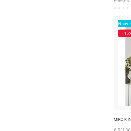
€ 66,00
Nouve
- 15
MIROIR I
€ 521,00