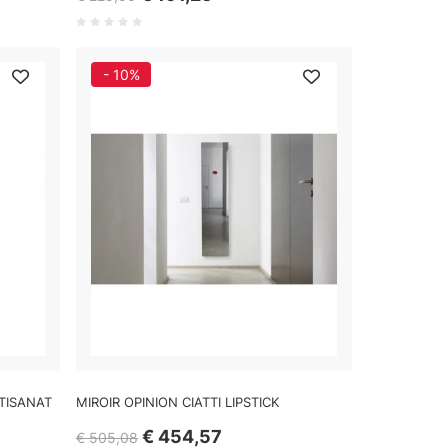
- 10%
RTISANAT
MIROIR OPINION CIATTI LIPSTICK
€ 454,57
€ 505,08