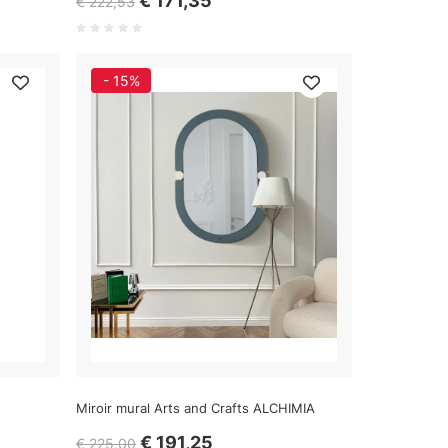
€ 171,35
€ 222,53
- 15%
Miroir mural Arts and Crafts ALCHIMIA
€ 191,25
€ 225,00