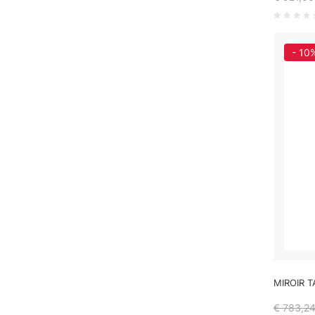
- 10
MIROIR T
€ 783,2