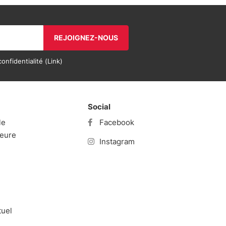
REJOIGNEZ-NOUS
onfidentialité (
Link
)
Social
le
Facebook
ieure
Instagram
tuel