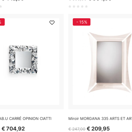
%
- 15%
AB.U CARRÉ OPINION CIATTI
Miroir MORGANA 335 ARTS ET A
€ 704,92
€ 209,95
4
€ 247,00