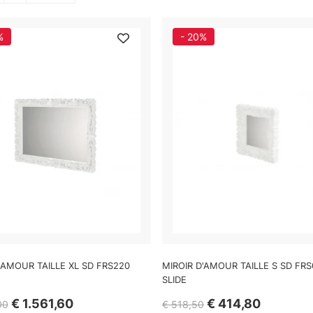
%
- 20%
'AMOUR TAILLE XL SD FRS220
MIROIR D'AMOUR TAILLE S SD FR
SLIDE
€ 1.561,60
€ 414,80
00
€ 518,50