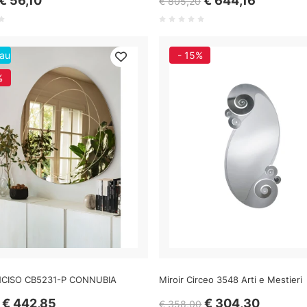
€ 56,10
€ 644,16
€ 805,20
au
- 15%
%
NCISO CB5231-P CONNUBIA
Miroir Circeo 3548 Arti e Mestieri
€ 442,85
€ 304,30
€ 358,00