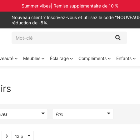
Summer vibes| Remise supplémentaire de 10 %
Nouveau client ? Inscrivez-vous et utilisez le code "NOUVEAU5
réduction de -5%.
veauté
Meubles
Éclairage
Compléments
Enfants
irs
ues
Prix
12 p