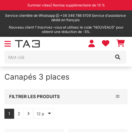
Summer vibes| Remise supplémentaire de 10 %
Service clientèle de Whatsapp
+39 346 786 5109 Service d'assistance
dédié en français
Nouveau client ? Inscrivez-vous et utilisez le code "NOUVEAU5" pour
obtenir une réduction de -5%.
Canapés 3 places
Toggle 
FILTRER LES PRODUITS
1
2
12 p