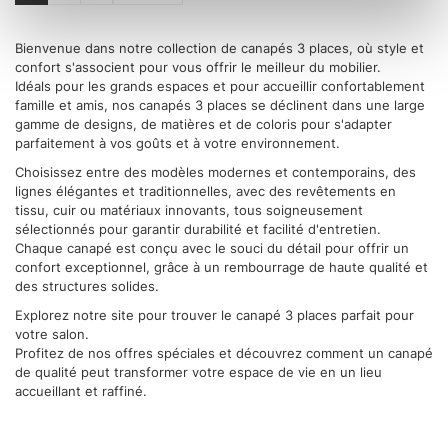
metro,
Identificare il tuo dispositivo, scansionandolo
Bienvenue dans notre collection de canapés 3 places, où style et
attivamente alla ricerca di caratteristiche specifiche
confort s'associent pour vous offrir le meilleur du mobilier.
(impronte digitali).
Idéals pour les grands espaces et pour accueillir confortablement
Approfondisci come vengono elaborati i tuoi dati personali
famille et amis, nos canapés 3 places se déclinent dans une large
gamme de designs, de matières et de coloris pour s'adapter
e imposta le tue preferenze nella
sezione dettagli
. Puoi
parfaitement à vos goûts et à votre environnement.
modificare o ritirare il tuo consenso in qualsiasi momento
Choisissez entre des modèles modernes et contemporains, des
dalla Dichiarazione sui cookie.
lignes élégantes et traditionnelles, avec des revêtements en
tissu, cuir ou matériaux innovants, tous soigneusement
Utilizziamo i cookie per personalizzare contenuti ed
sélectionnés pour garantir durabilité et facilité d'entretien.
annunci, per fornire funzionalità dei social media e per
Chaque canapé est conçu avec le souci du détail pour offrir un
confort exceptionnel, grâce à un rembourrage de haute qualité et
analizzare il nostro traffico. Condividiamo inoltre
des structures solides.
informazioni sul modo in cui utilizza il nostro sito con i
Explorez notre site pour trouver le canapé 3 places parfait pour
nostri partner che si occupano di analisi dei dati web,
votre salon.
pubblicità e social media, i quali potrebbero combinarle
Profitez de nos offres spéciales et découvrez comment un canapé
con altre informazioni che ha fornito loro o che hanno
de qualité peut transformer votre espace de vie en un lieu
raccolto dal suo utilizzo dei loro servizi.
accueillant et raffiné.