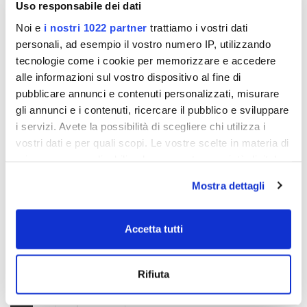
Uso responsabile dei dati
Noi e
i nostri 1022 partner
trattiamo i vostri dati
personali, ad esempio il vostro numero IP, utilizzando
- 23%
- 23%
tecnologie come i cookie per memorizzare e accedere
alle informazioni sul vostro dispositivo al fine di
pubblicare annunci e contenuti personalizzati, misurare
gli annunci e i contenuti, ricercare il pubblico e sviluppare
i servizi. Avete la possibilità di scegliere chi utilizza i
vostri dati e per quali scopi. Le vostre scelte in materia di
privacy sono applicabili solo su questa proprietà digitale
in cui avete effettuato le vostre scelte. È possibile
Mostra dettagli
modificare o revocare il proprio consenso in qualsiasi
momento dalla Dichiarazione sui cookie o facendo clic
Canapé 3 places Karin blanc
Canapé 3 places Martina en
sull'icona di attivazione della privacy.
Accetta tutti
avec pieds en bois massif
tissu bouclé écru
€ 1.193,04
€ 1.862,27
€ 1.549,40
€ 2.418,53
Con il tuo consenso, vorremmo anche:
Rifiuta
raccogliere informazioni sulla tua posizione
geografica, con un'approssimazione di qualche
1
2
12 p