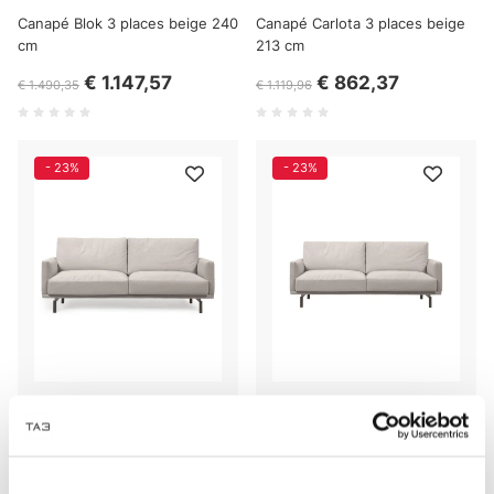
Canapé Blok 3 places beige 240
Canapé Carlota 3 places beige
cm
213 cm
€ 1.147,57
€ 862,37
€ 1.490,35
€ 1.119,96
- 23%
- 23%
Canapé 3 places Galene beige
Canapé 3 places Galene beige
174 cm
214 cm
€ 1.174,25
€ 1.215,21
€ 1.525,00
€ 1.578,19