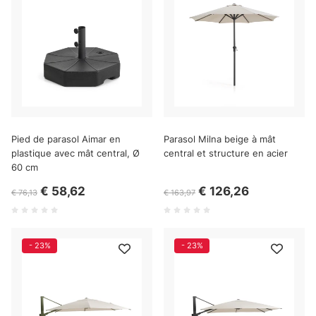
Pied de parasol Aimar en
Parasol Milna beige à mât
plastique avec mât central, Ø
central et structure en acier
60 cm
€ 58,62
€ 126,26
€ 76,13
€ 163,97
- 23%
- 23%