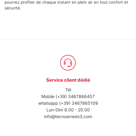
dalla Dichiarazione sui cookie.
pourrez profiter de chaque instant en plein air en tout confort et
sécurité.
Utilizziamo i cookie per personalizzare contenuti ed
annunci, per fornire funzionalità dei social media e per
analizzare il nostro traffico. Condividiamo inoltre
informazioni sul modo in cui utilizza il nostro sito con i
nostri partner che si occupano di analisi dei dati web,
pubblicità e social media, i quali potrebbero combinarle
con altre informazioni che ha fornito loro o che hanno
raccolto dal suo utilizzo dei loro servizi.
Service client dédié
Tél
Mobile
(+39) 3467866457
whatsapp
(+39) 3467865109
Lun-Dim 8.00 - 20.00
info@tecnoarredo3.com