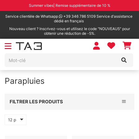
Summer vibes| Remise supplémentaire de 10 %
Service clientèle de Whatsapp
+39 346 786 5109 Service d'assistance
dédié en français
Nouveau client ? Inscrivez-vous et utilisez le code "NOUVEAU5" pour
obtenir une réduction de -5%.
Parapluies
Toggle 
FILTRER LES PRODUITS
12 p