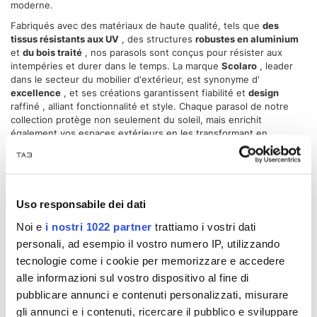
moderne.
Fabriqués avec des matériaux de haute qualité, tels que
des
tissus résistants aux UV
, des structures
robustes en aluminium
et
du bois traité
, nos parasols sont conçus pour résister aux
intempéries et durer dans le temps. La marque
Scolaro
, leader
dans le secteur du mobilier d'extérieur, est synonyme d'
excellence
, et ses créations garantissent fiabilité et
design
raffiné , alliant fonctionnalité et style. Chaque parasol de notre
collection protège non seulement du soleil, mais enrichit
également vos espaces extérieurs en les transformant en
véritables coins de confort.
Explorez nos offres et promotions
sur les modèles
Scolaro
,
disponibles à
prix réduits
, pour ajouter une touche de classe à
votre décor sans sacrifier la qualité. Nos parapluies, disponibles
Uso responsabile dei dati
en différentes
formes
,
tailles
et
styles
, sont parfaits pour
satisfaire tous les besoins. Vous pouvez choisir entre
des
Noi e
i nostri 1022 partner
trattiamo i vostri dati
parasols à mât central
, idéaux pour les espaces étroits ou les
personali, ad esempio il vostro numero IP, utilizzando
configurations plus traditionnelles, ou opter pour
des parasols à
tecnologie come i cookie per memorizzare e accedere
bras latéraux
, qui offrent une plus grande
polyvalence
et la
possibilité de maximiser l'espace utile sous la zone d'ombrage.
alle informazioni sul vostro dispositivo al fine di
pubblicare annunci e contenuti personalizzati, misurare
Chaque modèle est conçu pour
la durabilité
,
la résistance
et la
facilité d'utilisation. Beaucoup de nos parasols sont équipés de
gli annunci e i contenuti, ricercare il pubblico e sviluppare