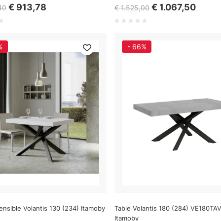
€ 913,78
€ 1.067,50
40
€ 1.525,00
%
- 66%
ensible Volantis 130 (234) Itamoby
Table Volantis 180 (284) VE180TA
Itamoby