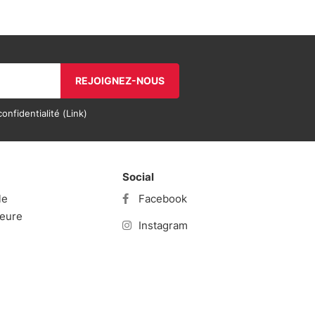
REJOIGNEZ-NOUS
onfidentialité (
Link
)
Social
le
Facebook
ieure
Instagram