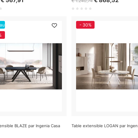
€ 567,91
€ 868,52
€ 1.240,74
au
- 30%
%
ensible BLAZE par Ingenia Casa
Table extensible LOGAN par Ingen