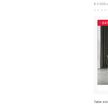
€ 1.305,
- 64
Table ext