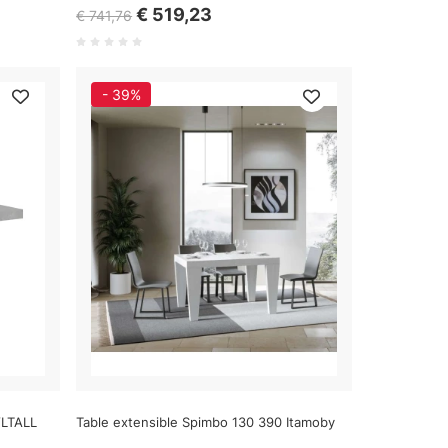
€ 519,23
€ 741,76
- 39%
VLTALL
Table extensible Spimbo 130 390 Itamoby