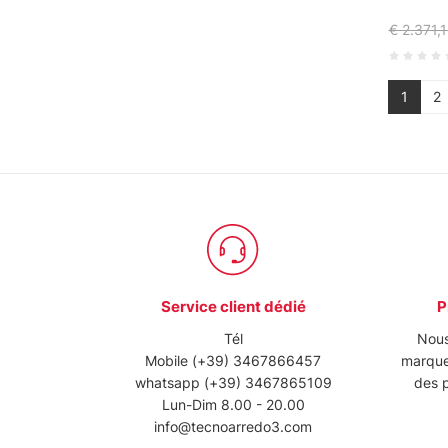
€ 2.371,1
1
2
Service client dédié
P
Tél
Nous
Mobile
(+39) 3467866457
marque
whatsapp
(+39) 3467865109
des p
Lun-Dim 8.00 - 20.00
info@tecnoarredo3.com