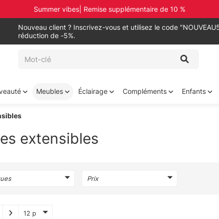
Summer vibes| Remise supplémentaire de 10 %
Nouveau client ? Inscrivez-vous et utilisez le code "NOUVEAU5
réduction de -5%.
veauté
Meubles
Éclairage
Compléments
Enfants
nsibles
es extensibles
ues
Prix
12 p