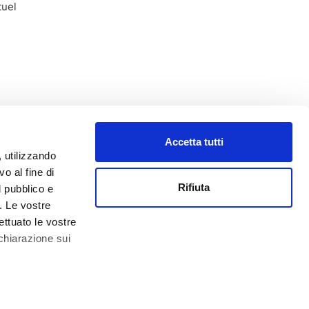
tuel
Accetta tutti
, utilizzando
o al fine di
Rifiuta
l pubblico e
i. Le vostre
ettuato le vostre
chiarazione sui
 € 10.000,00 -
Impressum
 qualche metro,