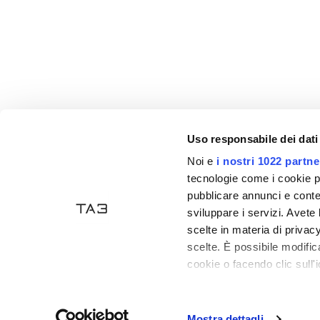
Uso responsabile dei dati
Noi e
i nostri 1022 partne
Paiements acceptés
tecnologie come i cookie p
pubblicare annunci e conten
sviluppare i servizi. Avete l
scelte in materia di privacy
scelte. È possibile modifi
cookie o facendo clic sull'i
Tecno Arredo 3
- P. IVA: 03835470406 - Reg. imprese
Con il tuo consenso, vor
Ecommerce
by Daisuke
raccogliere informa
Mostra dettagli