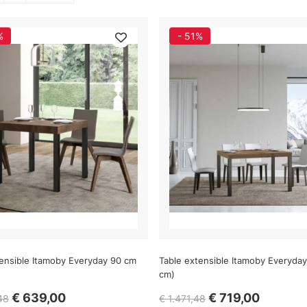
%
- 51%
tensible Itamoby Everyday 90 cm
Table extensible Itamoby Everyda
cm)
€ 639,00
€ 719,00
48
€ 1.471,48