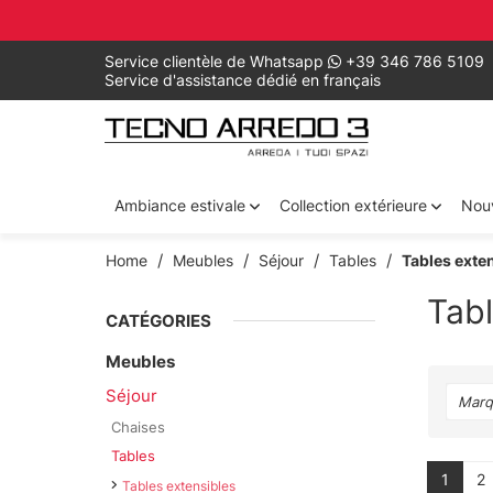
Service clientèle de Whatsapp
+39 346 786 5109
Service d'assistance dédié en français
Ambiance estivale
Collection extérieure
Nou
Home
Meubles
Séjour
Tables
Tables exte
Tabl
CATÉGORIES
Meubles
Séjour
Marq
Chaises
Tables
1
2
Tables extensibles