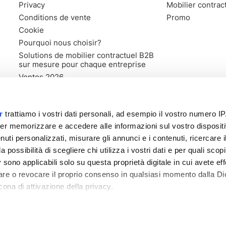
Privacy
Mobilier contrac
Conditions de vente
Promo
Cookie
Pourquoi nous choisir?
Solutions de mobilier contractuel B2B
sur mesure pour chaque entreprise
Ventes 2026
r
trattiamo i vostri dati personali, ad esempio il vostro numero IP
er memorizzare e accedere alle informazioni sul vostro dispositiv
uti personalizzati, misurare gli annunci e i contenuti, ricercare i
a possibilità di scegliere chi utilizza i vostri dati e per quali scop
 sono applicabili solo su questa proprietà digitale in cui avete eff
care o revocare il proprio consenso in qualsiasi momento dalla Di
cona di attivazione della privacy.
 di Forlì Cesena nr. 03835470406 - R.E.A: 318557 - Capital social
remmo anche:
zioni sulla tua posizione geografica, con un'approssimazione di