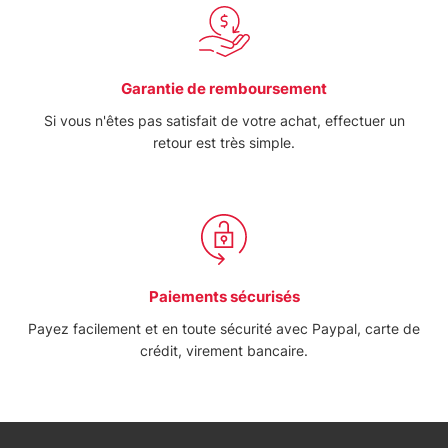
informazioni sul modo in cui utilizza il nostro sito con i
nostri partner che si occupano di analisi dei dati web,
pubblicità e social media, i quali potrebbero combinarle
con altre informazioni che ha fornito loro o che hanno
Garantie de remboursement
raccolto dal suo utilizzo dei loro servizi.
Si vous n'êtes pas satisfait de votre achat, effectuer un
retour est très simple.
Paiements sécurisés
Payez facilement et en toute sécurité avec Paypal, carte de
crédit, virement bancaire.