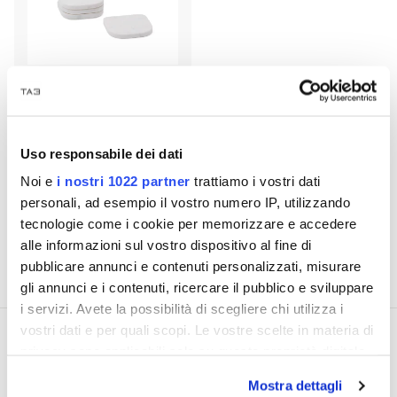
Ensemble de 4 sous-verres en
marbre blanc Zera
€ 12,40
Uso responsabile dei dati
€ 16,10
Noi e
i nostri 1022 partner
trattiamo i vostri dati
personali, ad esempio il vostro numero IP, utilizzando
tecnologie come i cookie per memorizzare e accedere
12 p
alle informazioni sul vostro dispositivo al fine di
pubblicare annunci e contenuti personalizzati, misurare
gli annunci e i contenuti, ricercare il pubblico e sviluppare
i servizi. Avete la possibilità di scegliere chi utilizza i
vostri dati e per quali scopi. Le vostre scelte in materia di
privacy sono applicabili solo su questa proprietà digitale
in cui avete effettuato le vostre scelte. È possibile
Mostra dettagli
modificare o revocare il proprio consenso in qualsiasi