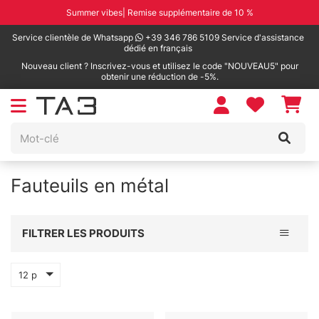
Summer vibes| Remise supplémentaire de 10 %
Service clientèle de Whatsapp
+39 346 786 5109 Service d'assistance
dédié en français
Nouveau client ? Inscrivez-vous et utilisez le code "NOUVEAU5" pour
obtenir une réduction de -5%.
Fauteuils en métal
Toggle 
FILTRER LES PRODUITS
12 p