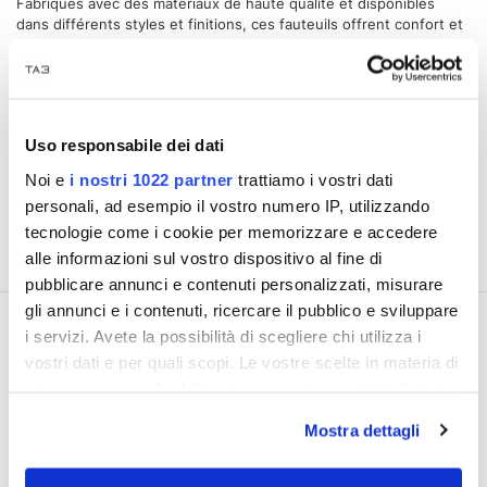
Fabriqués avec des matériaux de haute qualité et disponibles
dans différents styles et finitions, ces fauteuils offrent confort et
durabilité.
Que vous aménageiez votre salon ou votre bureau, vous
trouverez sûrement le fauteuil en métal idéal pour vos besoins.
Ne manquez pas l'opportunité d'acheter d'excellents produits à
Uso responsabile dei dati
des prix réduits lors des soldes.
Noi e
i nostri 1022 partner
trattiamo i vostri dati
Découvrez nos offres sur Tecno Arredo 3 et transformez votre
personali, ad esempio il vostro numero IP, utilizzando
environnement avec style et fonctionnalité.
tecnologie come i cookie per memorizzare e accedere
alle informazioni sul vostro dispositivo al fine di
pubblicare annunci e contenuti personalizzati, misurare
gli annunci e i contenuti, ricercare il pubblico e sviluppare
i servizi. Avete la possibilità di scegliere chi utilizza i
vostri dati e per quali scopi. Le vostre scelte in materia di
privacy sono applicabili solo su questa proprietà digitale
in cui avete effettuato le vostre scelte. È possibile
Mostra dettagli
Service client dédié
modificare o revocare il proprio consenso in qualsiasi
momento dalla Dichiarazione sui cookie o facendo clic
Tél