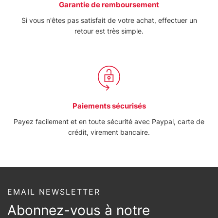
Garantie de remboursement
pubblicità e social media, i quali potrebbero combinarle
Si vous n'êtes pas satisfait de votre achat, effectuer un
con altre informazioni che ha fornito loro o che hanno
retour est très simple.
raccolto dal suo utilizzo dei loro servizi.
Paiements sécurisés
Payez facilement et en toute sécurité avec Paypal, carte de
crédit, virement bancaire.
EMAIL NEWSLETTER
Abonnez-vous à notre