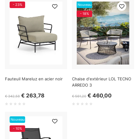
- 23%
Nouveau
- 18%
Fauteuil Mareluz en acier noir
Chaise d'extérieur LOL TECNO
ARREDO 3
€ 263,78
€ 460,00
€ 342,58
€ 561,20
Nouveau
- 10%