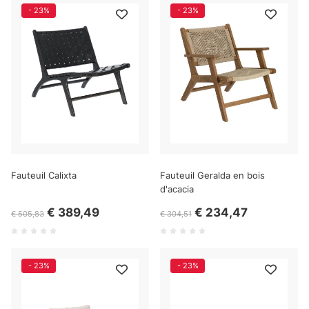
- 23%
- 23%
Fauteuil Calixta
Fauteuil Geralda en bois
d'acacia
€ 389,49
€ 234,47
€ 505,83
€ 304,51
- 23%
- 23%