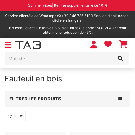
Summer vibes| Remise supplémentaire de 10 %
Service clientèle de Whatsapp
+39 346 786 5109 Service d'assistance
dédié en français
Nouveau client ? Inscrivez-vous et utilisez le code "NOUVEAU5" pour
obtenir une réduction de -5%.
Fauteuil en bois
Toggle 
FILTRER LES PRODUITS
12 p