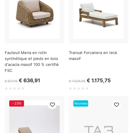
Fauteuil Meria en rotin
Transat Forcanera en teck
synthétique et pieds en bois
massif
d'acacia massif 100 % certifié
FSC
€ 636,91
€ 1.175,75
€ 827,16
€ 1.526,95
- 23%
Nouveau