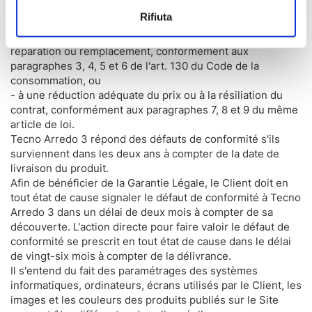
conformément à l'art. 128 et art. Code de la consommation
Rifiuta
raccogliere informazioni sulla tua posizione
(garantie légale). Dans ce cas, le Client aura donc le droit:
geografica, con un'approssimazione di qualche
- de restaurer la conformité du bien sans frais par
réparation ou remplacement, conformément aux
metro,
paragraphes 3, 4, 5 et 6 de l'art. 130 du Code de la
Identificare il tuo dispositivo, scansionandolo
consommation, ou
attivamente alla ricerca di caratteristiche specifiche
- à une réduction adéquate du prix ou à la résiliation du
(impronte digitali).
contrat, conformément aux paragraphes 7, 8 et 9 du même
Approfondisci come vengono elaborati i tuoi dati personali
article de loi.
Tecno Arredo 3 répond des défauts de conformité s'ils
e imposta le tue preferenze nella
sezione dettagli
. Puoi
surviennent dans les deux ans à compter de la date de
modificare o ritirare il tuo consenso in qualsiasi momento
livraison du produit.
dalla Dichiarazione sui cookie.
Afin de bénéficier de la Garantie Légale, le Client doit en
tout état de cause signaler le défaut de conformité à Tecno
Utilizziamo i cookie per personalizzare contenuti ed
Arredo 3 dans un délai de deux mois à compter de sa
annunci, per fornire funzionalità dei social media e per
découverte. L'action directe pour faire valoir le défaut de
analizzare il nostro traffico. Condividiamo inoltre
conformité se prescrit en tout état de cause dans le délai
de vingt-six mois à compter de la délivrance.
informazioni sul modo in cui utilizza il nostro sito con i
Il s'entend du fait des paramétrages des systèmes
nostri partner che si occupano di analisi dei dati web,
informatiques, ordinateurs, écrans utilisés par le Client, les
pubblicità e social media, i quali potrebbero combinarle
images et les couleurs des produits publiés sur le Site
con altre informazioni che ha fornito loro o che hanno