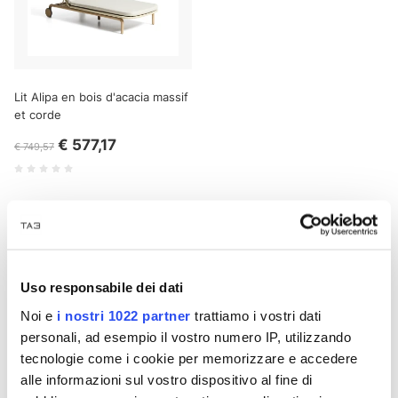
Lit Alipa en bois d'acacia massif
et corde
€ 577,17
€ 749,57
12 p
Découvrez la collection d'extérieur Relax & Lounge, conçue pour
Uso responsabile dei dati
ceux qui souhaitent transformer leur jardin, terrasse ou piscine en
un havre de confort et de design. Une sélection complète de
Noi e
i nostri 1022 partner
trattiamo i vostri dati
canapés, fauteuils, chaises longues, transats et solutions
personali, ad esempio il vostro numero IP, utilizzando
modulables pour profiter pleinement de vos espaces extérieurs.
tecnologie come i cookie per memorizzare e accedere
Notre mobilier d'extérieur allie esthétique et fonctionnalité, grâce
alle informazioni sul vostro dispositivo al fine di
à des matériaux résistants aux intempéries conçus pour une