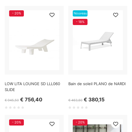
- 20%
Nouveau
- 18%
LOW LITA LOUNGE SD LLL060
Bain de soleil PLANO de NARDI
SLIDE
€ 756,40
€ 380,15
€ 945,50
€ 463,60
- 20%
- 20%