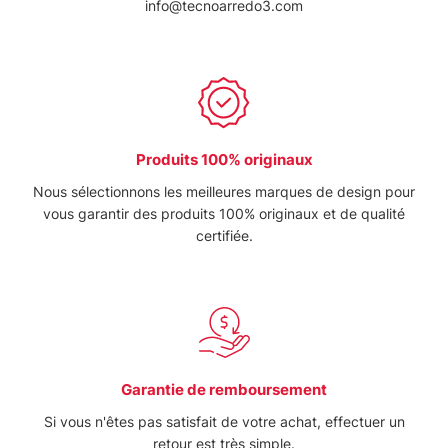
info@tecnoarredo3.com
modificare o ritirare il tuo consenso in qualsiasi momento
dalla Dichiarazione sui cookie.
Utilizziamo i cookie per personalizzare contenuti ed
annunci, per fornire funzionalità dei social media e per
analizzare il nostro traffico. Condividiamo inoltre
Produits 100% originaux
informazioni sul modo in cui utilizza il nostro sito con i
nostri partner che si occupano di analisi dei dati web,
Nous sélectionnons les meilleures marques de design pour
pubblicità e social media, i quali potrebbero combinarle
vous garantir des produits 100% originaux et de qualité
con altre informazioni che ha fornito loro o che hanno
certifiée.
raccolto dal suo utilizzo dei loro servizi.
Garantie de remboursement
Si vous n'êtes pas satisfait de votre achat, effectuer un
retour est très simple.