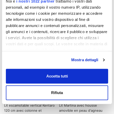
Noi e
i nostri 1022 partner
trattiamo i vostri dati
Lit escamotable vertical Kentaro
Lit escamotable double
personali, ad esempio il vostro numero IP, utilizzando
120 cm avec colonne
horizontal Kando avec matelas
tecnologie come i cookie per memorizzare e accedere
en L
alle informazioni sul vostro dispositivo al fine di
€ 1.729,00
€ 2.989,00
pubblicare annunci e contenuti personalizzati, misurare
€ 4.323,00
€ 7.473,00
gli annunci e i contenuti, ricercare il pubblico e sviluppare
i servizi. Avete la possibilità di scegliere chi utilizza i
vostri dati e per quali scopi. Le vostre scelte in materia di
- 60%
- 23%
privacy sono applicabili solo su questa proprietà digitale
in cui avete effettuato le vostre scelte. È possibile
Mostra dettagli
modificare o revocare il proprio consenso in qualsiasi
momento dalla Dichiarazione sui cookie o facendo clic
sull'icona di attivazione della privacy.
Accetta tutti
Con il tuo consenso, vorremmo anche:
Rifiuta
raccogliere informazioni sulla tua posizione
geografica, con un'approssimazione di qualche
Lit escamotable vertical Kentaro
Lit Martina avec housse
metro,
120 cm avec colonne et
amovible en peau d'agneau
Identificare il tuo dispositivo, scansionandolo