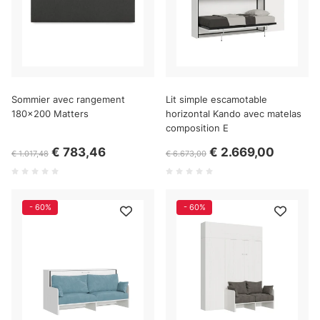
Sommier avec rangement
Lit simple escamotable
180x200 Matters
horizontal Kando avec matelas
composition E
€ 783,46
€ 2.669,00
€ 1.017,48
€ 6.673,00
- 60%
- 60%