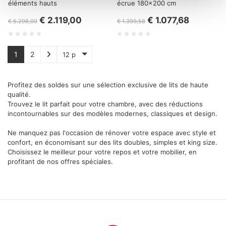
éléments hauts
écrue 180x200 cm
attivamente alla ricerca di caratteristiche specifiche
€ 2.119,00
€ 1.077,68
(impronte digitali).
€ 5.298,00
€ 1.399,58
Approfondisci come vengono elaborati i tuoi dati personali
e imposta le tue preferenze nella
sezione dettagli
. Puoi
1
2
12 p
modificare o ritirare il tuo consenso in qualsiasi momento
dalla Dichiarazione sui cookie.
Profitez des soldes sur une sélection exclusive de lits de haute
Utilizziamo i cookie per personalizzare contenuti ed
qualité.
Trouvez le lit parfait pour votre chambre, avec des réductions
annunci, per fornire funzionalità dei social media e per
incontournables sur des modèles modernes, classiques et design.
analizzare il nostro traffico. Condividiamo inoltre
informazioni sul modo in cui utilizza il nostro sito con i
Ne manquez pas l'occasion de rénover votre espace avec style et
confort, en économisant sur des lits doubles, simples et king size.
nostri partner che si occupano di analisi dei dati web,
Choisissez le meilleur pour votre repos et votre mobilier, en
pubblicità e social media, i quali potrebbero combinarle
profitant de nos offres spéciales.
con altre informazioni che ha fornito loro o che hanno
raccolto dal suo utilizzo dei loro servizi.