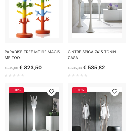
PARADISE TREE MT192 MAGIS
CINTRE SPIGA 7415 TONIN
ME TOO
CASA
€ 823,50
€ 535,82
€ 915,00
€ 595,36
- 10%
- 10%