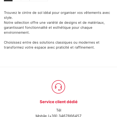
e imposta le tue preferenze nella
sezione dettagli
. Puoi
modificare o ritirare il tuo consenso in qualsiasi momento
Trouvez le cintre de sol idéal pour organiser vos vêtements avec
style.
dalla Dichiarazione sui cookie.
Notre sélection offre une variété de designs et de matériaux,
garantissant fonctionnalité et esthétique pour chaque
Utilizziamo i cookie per personalizzare contenuti ed
environnement.
annunci, per fornire funzionalità dei social media e per
Choisissez entre des solutions classiques ou modernes et
analizzare il nostro traffico. Condividiamo inoltre
transformez votre espace avec praticité et raffinement.
informazioni sul modo in cui utilizza il nostro sito con i
nostri partner che si occupano di analisi dei dati web,
pubblicità e social media, i quali potrebbero combinarle
con altre informazioni che ha fornito loro o che hanno
raccolto dal suo utilizzo dei loro servizi.
Service client dédié
Tél
Mobile
(+39) 3467866457