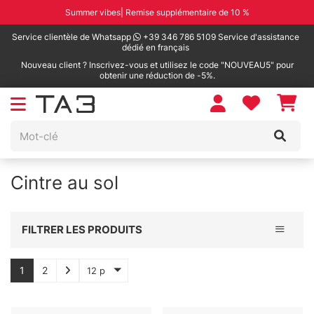
Summer vibes| Remise supplémentaire de 10 %
Service clientèle de Whatsapp
+39 346 786 5109 Service d'assistance
dédié en français
Nouveau client ? Inscrivez-vous et utilisez le code "NOUVEAU5" pour
obtenir une réduction de -5%.
Cintre au sol
Toggle 
FILTRER LES PRODUITS
1
2
12 p