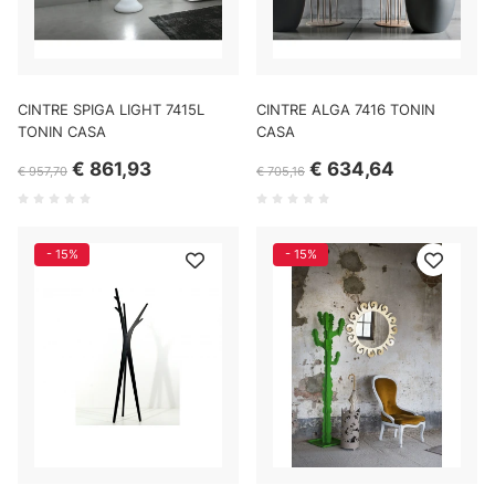
CINTRE SPIGA LIGHT 7415L
CINTRE ALGA 7416 TONIN
TONIN CASA
CASA
€ 861,93
€ 634,64
€ 957,70
€ 705,16
- 15%
- 15%