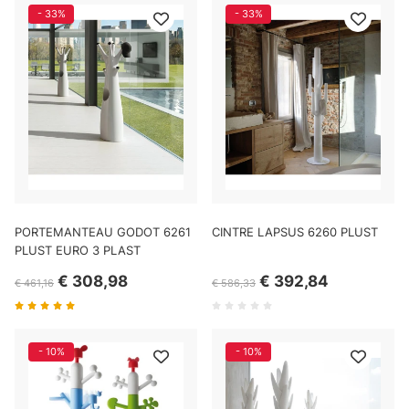
- 33%
- 33%
PORTEMANTEAU GODOT 6261
CINTRE LAPSUS 6260 PLUST
PLUST EURO 3 PLAST
€ 308,98
€ 392,84
€ 461,16
€ 586,33
- 10%
- 10%