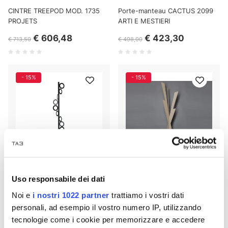
CINTRE TREEPOD MOD. 1735
Porte-manteau CACTUS 2099
PROJETS
ARTI E MESTIERI
€ 606,48
€ 423,30
€ 713,50
€ 498,00
- 15%
- 15%
Uso responsabile dei dati
Noi e
i nostri 1022 partner
trattiamo i vostri dati
Tuttizeri 5121 ARTS AND
Porte-manteau ZEUS 2954
personali, ad esempio il vostro numero IP, utilizzando
CRAFTS porte-manteau de sol
ARTS AND CRAFTS
tecnologie come i cookie per memorizzare e accedere
€ 323,00
€ 451,35
€ 380,00
€ 531,00