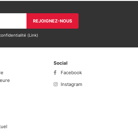
REJOIGNEZ-NOUS
onfidentialité (
Link
)
Social
le
Facebook
ieure
Instagram
tuel