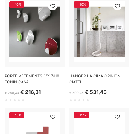
- 10%
- 10%
PORTE VÊTEMENTS IVY 7418
HANGER LA CIMA OPINION
TONIN CASA
CIATTI
€ 216,31
€ 531,43
€ 240,34
€ 590,48
- 15%
- 15%