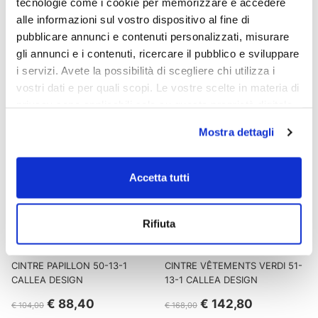
tecnologie come i cookie per memorizzare e accedere
VÊTEMENTS CALLEA DESIGN
DIENNEA 13-014 CALLEA
DESIGN
alle informazioni sul vostro dispositivo al fine di
pubblicare annunci e contenuti personalizzati, misurare
€ 66,30
€ 50,15
€ 78,00
€ 59,00
gli annunci e i contenuti, ricercare il pubblico e sviluppare
i servizi. Avete la possibilità di scegliere chi utilizza i
vostri dati e per quali scopi. Le vostre scelte in materia di
- 15%
- 15%
privacy sono applicabili solo su questa proprietà digitale
in cui avete effettuato le vostre scelte. È possibile
Mostra dettagli
modificare o revocare il proprio consenso in qualsiasi
momento dalla Dichiarazione sui cookie o facendo clic
sull'icona di attivazione della privacy.
Accetta tutti
Con il tuo consenso, vorremmo anche:
Rifiuta
raccogliere informazioni sulla tua posizione
geografica, con un'approssimazione di qualche
metro,
CINTRE PAPILLON 50-13-1
CINTRE VÊTEMENTS VERDI 51-
Identificare il tuo dispositivo, scansionandolo
CALLEA DESIGN
13-1 CALLEA DESIGN
attivamente alla ricerca di caratteristiche specifiche
€ 88,40
€ 142,80
€ 104,00
€ 168,00
(impronte digitali).