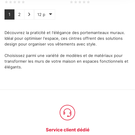
Approfondisci come vengono elaborati i tuoi dati personali
e imposta le tue preferenze nella
sezione dettagli
. Puoi
1
2
12 p
modificare o ritirare il tuo consenso in qualsiasi momento
dalla Dichiarazione sui cookie.
Découvrez la praticité et l'élégance des portemanteaux muraux.
Idéal pour optimiser l'espace, ces cintres offrent des solutions
Utilizziamo i cookie per personalizzare contenuti ed
design pour organiser vos vêtements avec style.
annunci, per fornire funzionalità dei social media e per
Choisissez parmi une variété de modèles et de matériaux pour
analizzare il nostro traffico. Condividiamo inoltre
transformer les murs de votre maison en espaces fonctionnels et
informazioni sul modo in cui utilizza il nostro sito con i
élégants.
nostri partner che si occupano di analisi dei dati web,
pubblicità e social media, i quali potrebbero combinarle
con altre informazioni che ha fornito loro o che hanno
raccolto dal suo utilizzo dei loro servizi.
Service client dédié