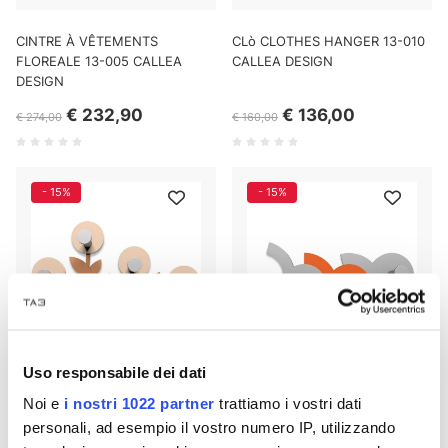
CINTRE À VÊTEMENTS
CLò CLOTHES HANGER 13-010
FLOREALE 13-005 CALLEA
CALLEA DESIGN
DESIGN
€ 232,90
€ 136,00
€ 274,00
€ 160,00
- 15%
- 15%
Uso responsabile dei dati
Noi e
i nostri 1022 partner
trattiamo i vostri dati
personali, ad esempio il vostro numero IP, utilizzando
FRANCINE 13-013 CINTRE À
CINTRE À VÊTEMENTS