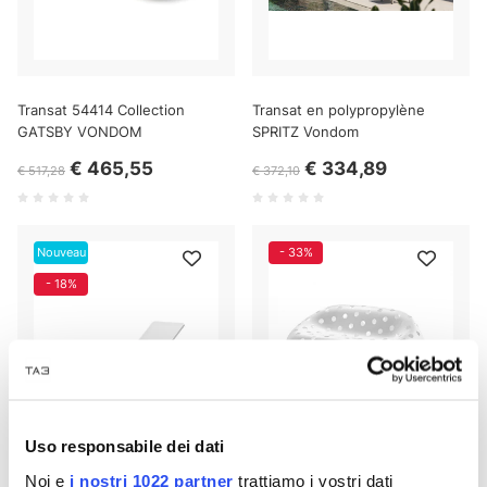
Transat 54414 Collection
Transat en polypropylène
GATSBY VONDOM
SPRITZ Vondom
€ 465,55
€ 334,89
€ 517,28
€ 372,10
Nouveau
- 33%
- 18%
Uso responsabile dei dati
Noi e
i nostri 1022 partner
trattiamo i vostri dati