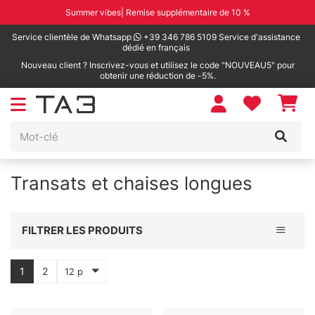
Summer vibes| Remise supplémentaire de 10 %
Service clientèle de Whatsapp
+39 346 786 5109 Service d'assistance
dédié en français
Nouveau client ? Inscrivez-vous et utilisez le code "NOUVEAU5" pour
obtenir une réduction de -5%.
Transats et chaises longues
Toggle 
FILTRER LES PRODUITS
1
2
12 p