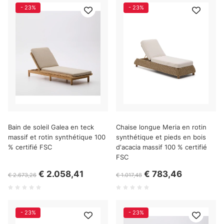
- 23%
- 23%
Bain de soleil Galea en teck
Chaise longue Meria en rotin
massif et rotin synthétique 100
synthétique et pieds en bois
% certifié FSC
d'acacia massif 100 % certifié
FSC
€ 2.058,41
€ 783,46
€ 2.673,26
€ 1.017,48
- 23%
- 23%