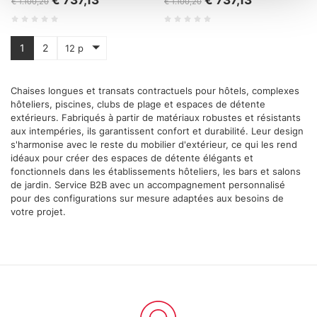
€ 737,13
€ 737,13
€ 1.100,20
€ 1.100,20
attivamente alla ricerca di caratteristiche specifiche
(impronte digitali).
Approfondisci come vengono elaborati i tuoi dati personali
1
2
12 p
e imposta le tue preferenze nella
sezione dettagli
. Puoi
modificare o ritirare il tuo consenso in qualsiasi momento
Chaises longues et transats contractuels pour hôtels, complexes
dalla Dichiarazione sui cookie.
hôteliers, piscines, clubs de plage et espaces de détente
extérieurs. Fabriqués à partir de matériaux robustes et résistants
Utilizziamo i cookie per personalizzare contenuti ed
aux intempéries, ils garantissent confort et durabilité. Leur design
annunci, per fornire funzionalità dei social media e per
s'harmonise avec le reste du mobilier d'extérieur, ce qui les rend
idéaux pour créer des espaces de détente élégants et
analizzare il nostro traffico. Condividiamo inoltre
fonctionnels dans les établissements hôteliers, les bars et salons
informazioni sul modo in cui utilizza il nostro sito con i
de jardin. Service B2B avec un accompagnement personnalisé
nostri partner che si occupano di analisi dei dati web,
pour des configurations sur mesure adaptées aux besoins de
pubblicità e social media, i quali potrebbero combinarle
votre projet.
con altre informazioni che ha fornito loro o che hanno
raccolto dal suo utilizzo dei loro servizi.