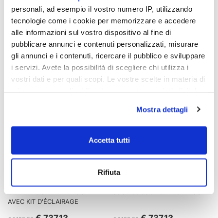
personali, ad esempio il vostro numero IP, utilizzando
Bain de soleil PLANO de NARDI
CANAPÉ AIRBALL 6283 LIGHT
tecnologie come i cookie per memorizzare e accedere
PLUST
alle informazioni sul vostro dispositivo al fine di
€ 380,15
€ 1.103,49
€ 463,60
€ 1.647,00
pubblicare annunci e contenuti personalizzati, misurare
gli annunci e i contenuti, ricercare il pubblico e sviluppare
i servizi. Avete la possibilità di scegliere chi utilizza i
- 33%
- 33%
vostri dati e per quali scopi. Le vostre scelte in materia di
privacy sono applicabili solo su questa proprietà digitale
in cui avete effettuato le vostre scelte. È possibile
Mostra dettagli
modificare o revocare il proprio consenso in qualsiasi
momento dalla Dichiarazione sui cookie o facendo clic
sull'icona di attivazione della privacy.
Accetta tutti
Con il tuo consenso, vorremmo anche:
Rifiuta
raccogliere informazioni sulla tua posizione
geografica, con un'approssimazione di qualche
CANAPÉ GUMBALL PLUST
Salon de soleil Gumball PLUST
metro,
AVEC KIT D'ÉCLAIRAGE
Identificare il tuo dispositivo, scansionandolo