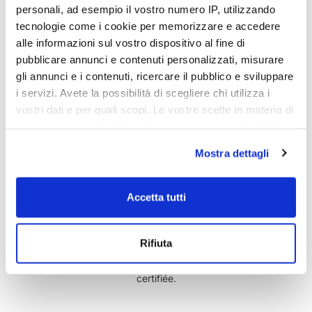
personali, ad esempio il vostro numero IP, utilizzando
tecnologie come i cookie per memorizzare e accedere
Service client dédié
alle informazioni sul vostro dispositivo al fine di
Tél
pubblicare annunci e contenuti personalizzati, misurare
Mobile
(+39) 3467866457
gli annunci e i contenuti, ricercare il pubblico e sviluppare
whatsapp
(+39) 3467865109
i servizi. Avete la possibilità di scegliere chi utilizza i
Lun-Dim 8.00 - 20.00
vostri dati e per quali scopi. Le vostre scelte in materia di
info@tecnoarredo3.com
privacy sono applicabili solo su questa proprietà digitale
in cui avete effettuato le vostre scelte. È possibile
Mostra dettagli
modificare o revocare il proprio consenso in qualsiasi
momento dalla Dichiarazione sui cookie o facendo clic
sull'icona di attivazione della privacy.
Accetta tutti
Produits 100% originaux
Con il tuo consenso, vorremmo anche:
Rifiuta
raccogliere informazioni sulla tua posizione
Nous sélectionnons les meilleures marques de design pour
geografica, con un'approssimazione di qualche
vous garantir des produits 100% originaux et de qualité
certifiée.
metro,
Identificare il tuo dispositivo, scansionandolo