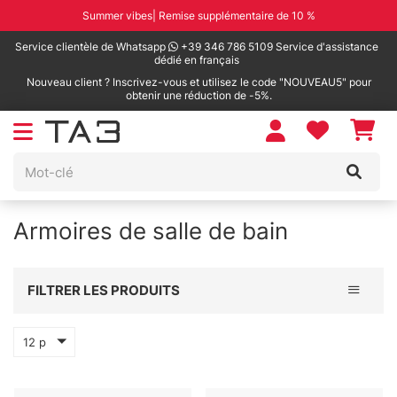
Summer vibes| Remise supplémentaire de 10 %
Service clientèle de Whatsapp
+39 346 786 5109 Service d'assistance
dédié en français
Nouveau client ? Inscrivez-vous et utilisez le code "NOUVEAU5" pour
obtenir une réduction de -5%.
Armoires de salle de bain
Toggle 
FILTRER LES PRODUITS
12 p