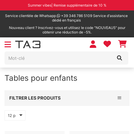
Summer vibes| Remise supplémentaire de 10 %
Service clientèle de Whatsapp
+39 346 786 5109 Service d'assistance
dédié en français
Nouveau client ? Inscrivez-vous et utilisez le code "NOUVEAU5" pour
obtenir une réduction de -5%.
Tables pour enfants
Toggle 
FILTRER LES PRODUITS
12 p