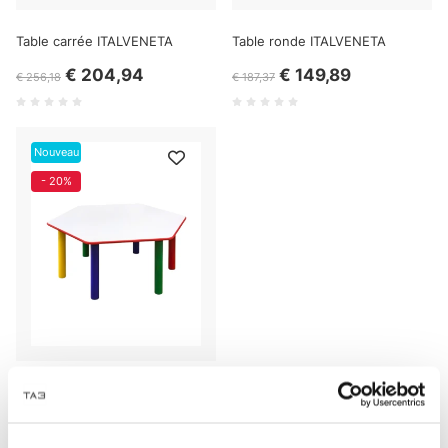
Table carrée ITALVENETA
Table ronde ITALVENETA
€ 204,94
€ 149,89
€ 256,18
€ 187,37
Nouveau
- 20%
Table HEXAGONALE
ITALVENETA
€ 279,80
€ 349,75