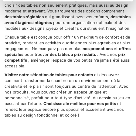
metro,
choisir des tables non seulement pratiques, mais aussi au design
Identificare il tuo dispositivo, scansionandolo
moderne et attrayant. Vous trouverez des options comprenant
des tables réglables
qui grandissent avec vos enfants,
des tables
attivamente alla ricerca di caratteristiche specifiche
avec étagères intégrées
pour une organisation optimale et des
(impronte digitali).
modèles aux designs joyeux et créatifs qui stimulent l'imagination.
Approfondisci come vengono elaborati i tuoi dati personali
Chaque table est conçue pour offrir un maximum de confort et de
e imposta le tue preferenze nella
sezione dettagli
. Puoi
praticité, rendant les activités quotidiennes plus agréables et plus
modificare o ritirare il tuo consenso in qualsiasi momento
engageantes. Ne manquez pas non plus
nos promotions
et
offres
spéciales
pour trouver
des tables à prix réduits
. Avec nos
prix
dalla Dichiarazione sui cookie.
compétitifs
, aménager l'espace de vos petits n'a jamais été aussi
accessible.
Utilizziamo i cookie per personalizzare contenuti ed
Visitez notre sélection de tables pour enfants
et découvrez
annunci, per fornire funzionalità dei social media e per
comment transformer la chambre en un environnement où la
analizzare il nostro traffico. Condividiamo inoltre
créativité et le plaisir sont toujours au centre de l'attention. Avec
nos produits, vous pouvez créer un espace unique et
informazioni sul modo in cui utilizza il nostro sito con i
personnalisé, parfait pour tout type d'activité, du dessin au jeu en
nostri partner che si occupano di analisi dei dati web,
passant par l'étude.
Choisissez le meilleur pour vos petits
et
pubblicità e social media, i quali potrebbero combinarle
rendez leur espace encore plus spécial et accueillant avec nos
con altre informazioni che ha fornito loro o che hanno
tables au design fonctionnel et coloré !
raccolto dal suo utilizzo dei loro servizi.