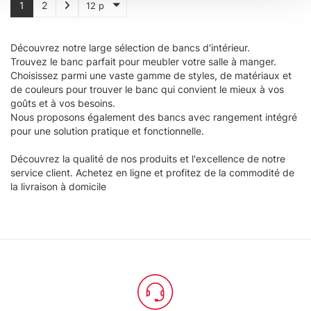
1
2
12 p
(impronte digitali).
Approfondisci come vengono elaborati i tuoi dati personali
e imposta le tue preferenze nella
sezione dettagli
. Puoi
Découvrez notre large sélection de bancs d'intérieur.
Trouvez le banc parfait pour meubler votre salle à manger.
modificare o ritirare il tuo consenso in qualsiasi momento
Choisissez parmi une vaste gamme de styles, de matériaux et
dalla Dichiarazione sui cookie.
de couleurs pour trouver le banc qui convient le mieux à vos
goûts et à vos besoins.
Utilizziamo i cookie per personalizzare contenuti ed
Nous proposons également des bancs avec rangement intégré
annunci, per fornire funzionalità dei social media e per
pour une solution pratique et fonctionnelle.
analizzare il nostro traffico. Condividiamo inoltre
Découvrez la qualité de nos produits et l'excellence de notre
informazioni sul modo in cui utilizza il nostro sito con i
service client. Achetez en ligne et profitez de la commodité de
nostri partner che si occupano di analisi dei dati web,
la livraison à domicile
pubblicità e social media, i quali potrebbero combinarle
con altre informazioni che ha fornito loro o che hanno
raccolto dal suo utilizzo dei loro servizi.