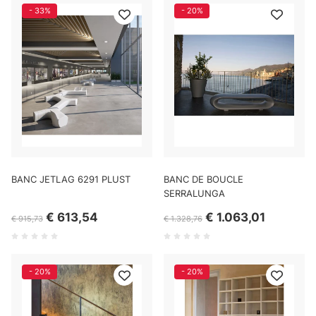
- 33%
- 20%
BANC JETLAG 6291 PLUST
BANC DE BOUCLE
SERRALUNGA
€ 613,54
€ 1.063,01
€ 915,73
€ 1.328,76
- 20%
- 20%