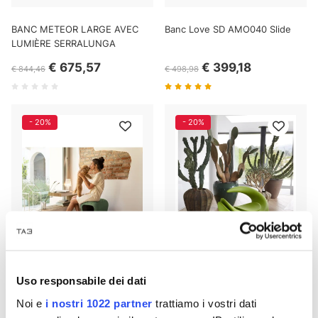
BANC METEOR LARGE AVEC
Banc Love SD AMO040 Slide
LUMIÈRE SERRALUNGA
€ 675,57
€ 399,18
€ 844,46
€ 498,98
- 20%
- 20%
Uso responsabile dei dati
Diapositive Pancuccia SD
Fauteuil coulissant KROKO
Noi e
i nostri 1022 partner
trattiamo i vostri dati
PET040