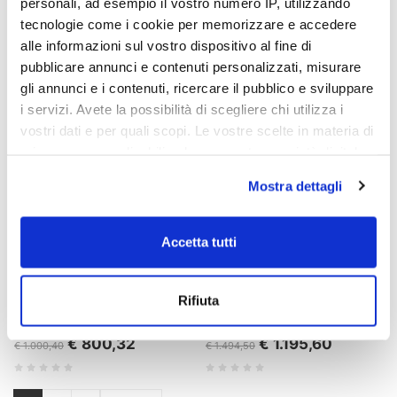
personali, ad esempio il vostro numero IP, utilizzando
€ 239,12
€ 478,24
€ 298,90
€ 597,80
tecnologie come i cookie per memorizzare e accedere
alle informazioni sul vostro dispositivo al fine di
pubblicare annunci e contenuti personalizzati, misurare
- 20%
- 20%
gli annunci e i contenuti, ricercare il pubblico e sviluppare
i servizi. Avete la possibilità di scegliere chi utilizza i
vostri dati e per quali scopi. Le vostre scelte in materia di
privacy sono applicabili solo su questa proprietà digitale
in cui avete effettuato le vostre scelte. È possibile
Mostra dettagli
modificare o revocare il proprio consenso in qualsiasi
momento dalla Dichiarazione sui cookie o facendo clic
sull'icona di attivazione della privacy.
Accetta tutti
Con il tuo consenso, vorremmo anche:
Fauteuil lounge coulissant BIG
Fauteuil coulissant KROKO
Rifiuta
raccogliere informazioni sulla tua posizione
KROKO
geografica, con un'approssimazione di qualche
€ 800,32
€ 1.195,60
metro,
€ 1.000,40
€ 1.494,50
Identificare il tuo dispositivo, scansionandolo
attivamente alla ricerca di caratteristiche specifiche