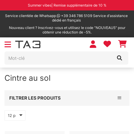
Summer vibes| Remise supplémentaire de 10 %
Service clientèle de Whatsapp
+39 346 786 5109 Service d'assistance
dédié en français
Nouveau client ? Inscrivez-vous et utilisez le code "NOUVEAU5" pour
obtenir une réduction de -5%.
Cintre au sol
Toggle 
FILTRER LES PRODUITS
12 p