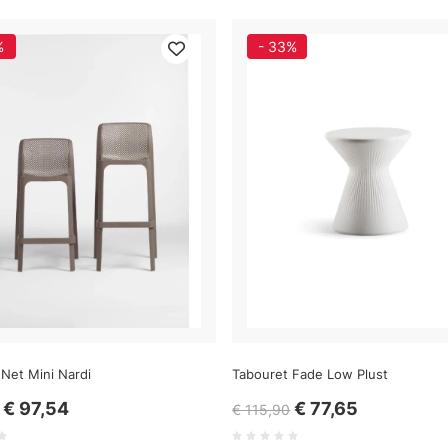
%
- 33%
Net Mini Nardi
Tabouret Fade Low Plust
€ 97,54
€ 77,65
€ 115,90