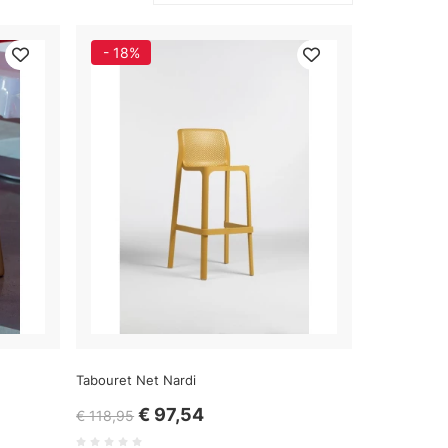
- 18%
Tabouret Net Nardi
€ 97,54
€ 118,95