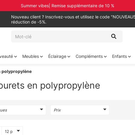
Summer vibes| Remise supplémentaire de 10 %
Nouveau client ? Inscrivez-vous et utilisez le code "NOUVEAU5
réduction de -5%.
veauté
Meubles
Éclairage
Compléments
Enfants
n polypropylène
urets en polypropylène
ues
Prix
12 p