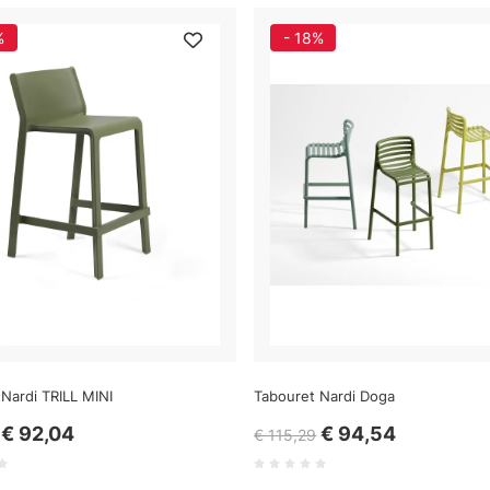
%
- 18%
Nardi TRILL MINI
Tabouret Nardi Doga
€ 92,04
€ 94,54
€ 115,29