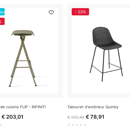
au
- 23%
%
de cuisine FLIP - INFINITI
Tabouret d'extérieur Quinby
€ 203,01
€ 78,91
6
€ 102,48