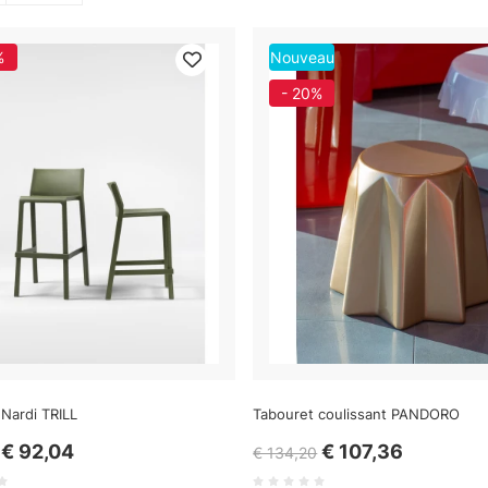
%
Nouveau
- 20%
Nardi TRILL
Tabouret coulissant PANDORO
€ 92,04
€ 107,36
€ 134,20