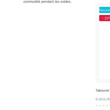
commodité pendant les soldes.
Nouve
- 20
Tabouret 
€ 253,7