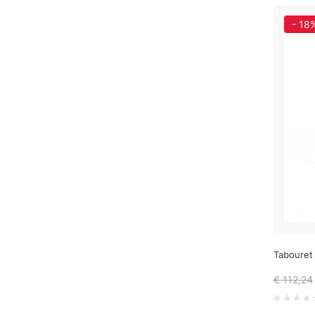
- 18
Tabouret 
€ 112,24