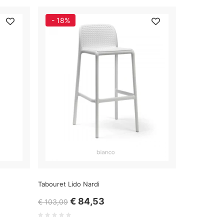
- 18%
Tabouret Lido Nardi
€ 84,53
€ 103,09