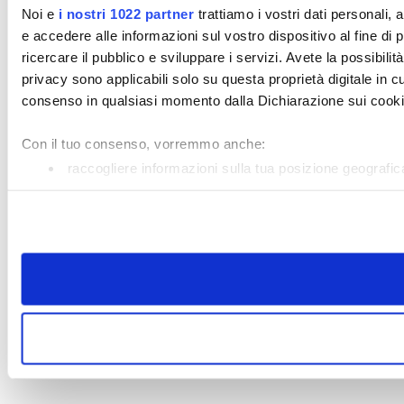
Noi e
i nostri 1022 partner
trattiamo i vostri dati personali
e accedere alle informazioni sul vostro dispositivo al fine di 
ricercare il pubblico e sviluppare i servizi. Avete la possibilità
privacy sono applicabili solo su questa proprietà digitale in cu
consenso in qualsiasi momento dalla Dichiarazione sui cookie 
Con il tuo consenso, vorremmo anche:
raccogliere informazioni sulla tua posizione geografi
Identificare il tuo dispositivo, scansionandolo attivamen
Approfondisci come vengono elaborati i tuoi dati personali e 
consenso in qualsiasi momento dalla Dichiarazione sui cooki
Utilizziamo i cookie per personalizzare contenuti ed annunci, p
Condividiamo inoltre informazioni sul modo in cui utilizza il no
media, i quali potrebbero combinarle con altre informazioni che