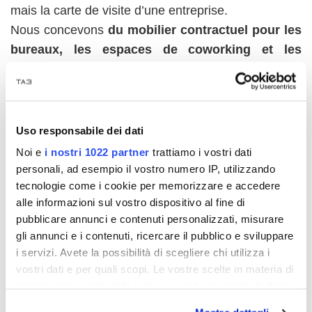
mais la carte de visite d’une entreprise.
Nous concevons
du mobilier contractuel pour les
bureaux, les espaces de coworking et les
espaces de direction
, en mettant l'accent sur
l'ergonomie, l'efficacité et une image coordonnée.
Nos solutions garantissent des environnements
fonctionnels et représentatifs de votre identité
Uso responsabile dei dati
d’entreprise.
Noi e
i nostri 1022 partner
trattiamo i vostri dati
personali, ad esempio il vostro numero IP, utilizzando
tecnologie come i cookie per memorizzare e accedere
alle informazioni sul vostro dispositivo al fine di
pubblicare annunci e contenuti personalizzati, misurare
gli annunci e i contenuti, ricercare il pubblico e sviluppare
i servizi. Avete la possibilità di scegliere chi utilizza i
vostri dati e per quali scopi. Le vostre scelte in materia di
privacy sono applicabili solo su questa proprietà digitale
in cui avete effettuato le vostre scelte. È possibile