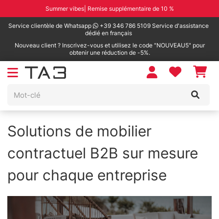
Summer vibes| Remise supplémentaire de 10 %
Service clientèle de Whatsapp
+39 346 786 5109 Service d'assistance
dédié en français
Nouveau client ? Inscrivez-vous et utilisez le code "NOUVEAU5" pour
obtenir une réduction de -5%.
Solutions de mobilier
contractuel B2B sur mesure
pour chaque entreprise