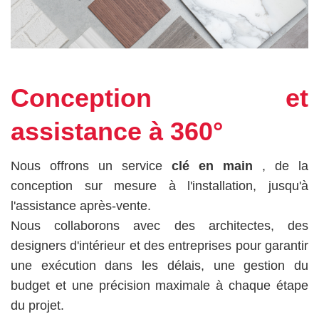
analizzare il nostro traffico. Condividiamo inoltre
informazioni sul modo in cui utilizza il nostro sito con i
nostri partner che si occupano di analisi dei dati web,
pubblicità e social media, i quali potrebbero combinarle
con altre informazioni che ha fornito loro o che hanno
raccolto dal suo utilizzo dei loro servizi.
Conception et
assistance à 360°
Nous offrons un service
clé en main
, de la
conception sur mesure à l'installation, jusqu'à
l'assistance après-vente.
Nous collaborons avec des architectes, des
designers d'intérieur et des entreprises pour garantir
une exécution dans les délais, une gestion du
budget et une précision maximale à chaque étape
du projet.