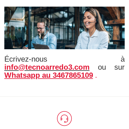
Écrivez-nous à
info@tecnoarredo3.com
ou sur
Whatsapp au 3467865109
.