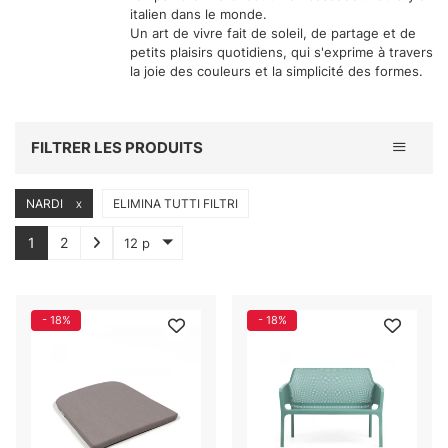
italien dans le monde.
Un art de vivre fait de soleil, de partage et de
petits plaisirs quotidiens, qui s'exprime à travers
la joie des couleurs et la simplicité des formes.
Toggle 
FILTRER LES PRODUITS
NARDI
ELIMINA TUTTI FILTRI
X
1
2
12 p
- 18%
- 18%