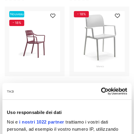
Nouveau
- 18%
- 18%
Fauteuil CASSIA NARDI
Chaise Riva Nardi
€ 84,53
€ 75,03
€ 103,09
€ 91,50
Uso responsabile dei dati
- 18%
- 18%
Noi e
i nostri 1022 partner
trattiamo i vostri dati
personali, ad esempio il vostro numero IP, utilizzando