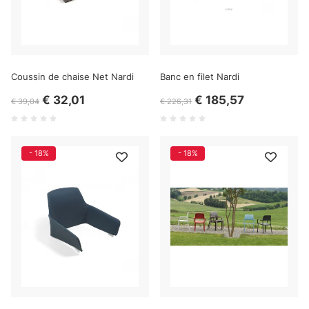
Coussin de chaise Net Nardi
Banc en filet Nardi
€ 32,01
€ 185,57
€ 39,04
€ 226,31
- 18%
- 18%